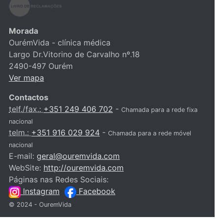
Morada
OurémVida - clínica médica
Largo Dr.Vitorino de Carvalho nº.18
2490-497 Ourém
Ver mapa
Contactos
telf./fax.:
+351 249 406 702
-
Chamada para a rede fixa
nacional
telm.:
+351 916 029 924
-
Chamada para a rede móvel
nacional
E-mail:
geral@ouremvida.com
WebSite:
http://ouremvida.com
Páginas nas Redes Sociais:
Instagram
Facebook
© 2024 - OuremVida