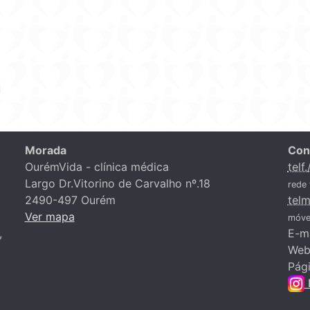
Morada
Con
OurémVida - clínica médica
telf.
Largo Dr.Vitorino de Carvalho nº.18
rede 
2490-497 Ourém
telm
Ver mapa
móvel
,
E-m
Web
Pági