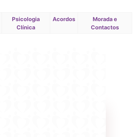
(current)
Psicologia
Acordos
(current)
Morada e
Clínica
(current)
Contactos
(curre